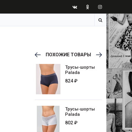
ПОХОЖИЕ ТОВАРЫ
Previous
Next
ТРУСЫ-БРИФЫ
Трусы-шорты
Palada
Palada
518 ₽
824 ₽
ТРУСЫ-БРИФЫ
Трусы-шорты
Palada
Palada
189 ₽
802 ₽