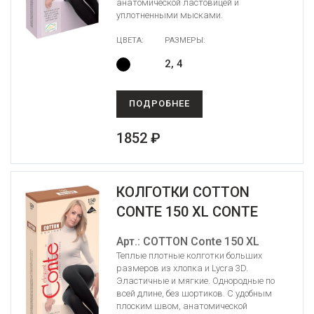
анатомической ластовицей и
уплотненными мысками.
ЦВЕТА:
РАЗМЕРЫ:
2, 4
ПОДРОБНЕЕ
1852 ₽
КОЛГОТКИ COTTON
CONTE 150 XL CONTE
Арт.: COTTON Conte 150 XL
Теплые плотные колготки больших
размеров из хлопка и Lycra 3D.
Эластичные и мягкие. Однородные по
всей длине, без шортиков. С удобным
плоским швом, анатомической