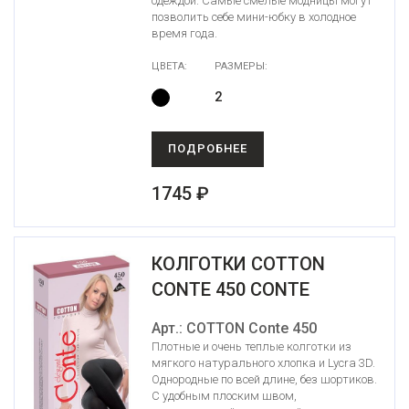
одеждой. Самые смелые модницы могут
позволить себе мини-юбку в холодное
время года.
ЦВЕТА:
РАЗМЕРЫ:
2
ПОДРОБНЕЕ
1745 ₽
КОЛГОТКИ COTTON
CONTE 450 CONTE
Арт.: COTTON Conte 450
Плотные и очень теплые колготки из
мягкого натурального хлопка и Lycra 3D.
Однородные по всей длине, без шортиков.
С удобным плоским швом,