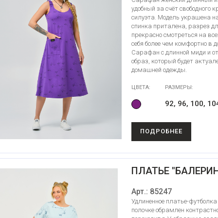
удобный за счёт свободного 
силуэта. Модель украшена н
спинка приталена, разрез д
прекрасно смотреться на все
себя более чем комфортно в 
Сарафан с длинной миди и о
образ, который будет актуале
домашней одежды.
ЦВЕТА:
РАЗМЕРЫ:
92, 96, 100, 10
ПОДРОБНЕЕ
ПЛАТЬЕ "БАЛЕРИН
Арт.: 85247
Удлиненное платье-футболка
полочке обрамлен контрастно