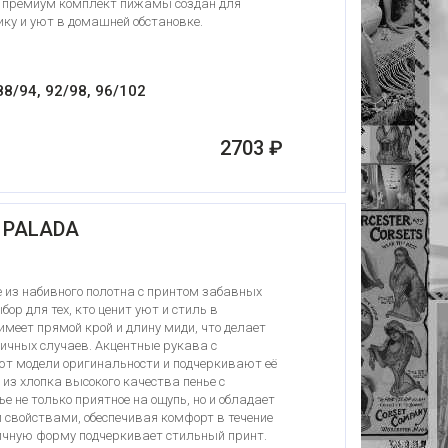
т премиум комплект пижамы создан для
ику и уют в домашней обстановке.
88/94, 92/98, 96/102
2703 ₽
 PALADA
 из набивного полотна с принтом забавных
ор для тех, кто ценит уют и стиль в
имеет прямой крой и длину миди, что делает
ичных случаев. Акцентные рукава с
ют модели оригинальности и подчеркивают её
 из хлопка высокого качества пенье с
е не только приятное на ощупь, но и обладает
 свойствами, обеспечивая комфорт в течение
ничную форму подчеркивает стильный принт.