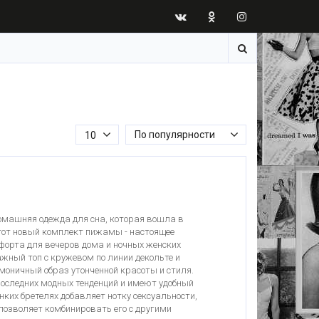
По популярности
10
машняя одежда для сна, которая вошла в
от новый комплект пижамы - настоящее
форта для вечеров дома и ночных женских
жный топ с кружевом по линии декольте и
оничный образ утонченной красоты и стиля.
оследних модных тенденций и имеют удобный
нких бретелях добавляет нотку сексуальности,
позволяет комбинировать его с другими