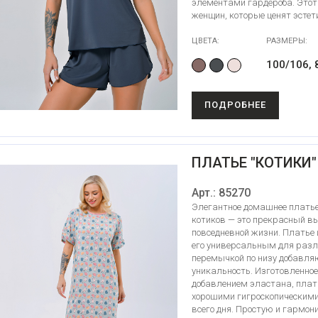
элементами гардероба. Это
женщин, которые ценят эстет
ЦВЕТА:
РАЗМЕРЫ:
100/106, 
ПОДРОБНЕЕ
ПЛАТЬЕ "КОТИКИ"
Арт.: 85270
Элегантное домашнее платье
котиков — это прекрасный выб
повседневной жизни. Платье 
его универсальным для разл
перемычкой по низу добавля
уникальность. Изготовленное
добавлением эластана, плать
хорошими гигроскопическими
всего дня. Простую и гармо