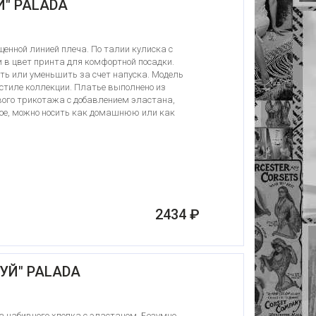
Й" PALADA
щенной линией плеча. По талии кулиска с
в цвет принта для комфортной посадки.
ть или уменьшить за счет напуска. Модель
стиле коллекции. Платье выполнено из
вого трикотажа с добавлением эластана,
гкое, можно носить как домашнюю или как
2434 ₽
УЙ" PALADA
 набивного хлопка с эластаном. Безумно