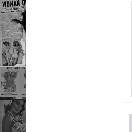
Mia-Amore
102
Milady
104
MISSTYLE
106
Mon
108
Монотекс
110
OLEVE
112
PRIMAVERINA
114
Ripido
116
Tribuna
118
YSABEL MORA
120
122
124
126
128
130