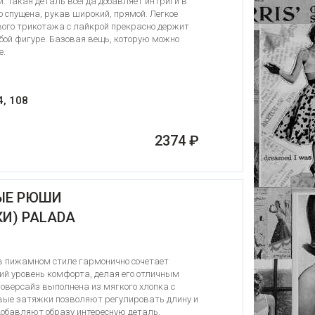
и. Такая деталь всегда добавляет интриги в
о спущена, рукав широкий, прямой. Легкое
вого трикотажа с лайкрой прекрасно держит
бой фигуре. Базовая вещь, которую можно
е.
4, 108
2374 ₽
ЫЕ РЮШИ
И) PALADA
 пижамном стиле гармонично сочетает
ий уровень комфорта, делая его отличным
оверсайз выполнена из мягкого хлопка с
вые затяжки позволяют регулировать длину и
добавляют образу интересную деталь.