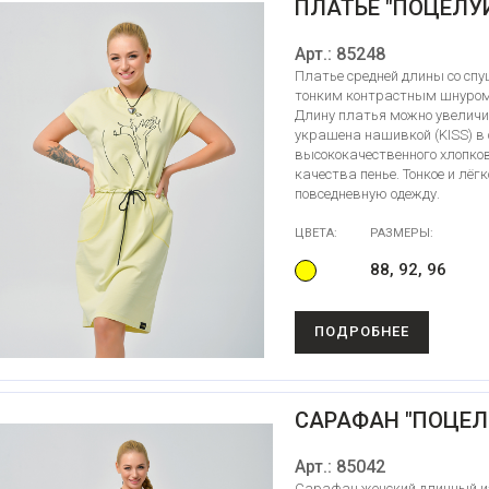
ПЛАТЬЕ "ПОЦЕЛУ
Арт.: 85248
Платье средней длины со спу
тонким контрастным шнуром 
Длину платья можно увеличи
украшена нашивкой (KISS) в 
высококачественного хлопко
качества пенье. Тонкое и лё
повседневную одежду.
ЦВЕТА:
РАЗМЕРЫ:
88, 92, 96
ПОДРОБНЕЕ
САРАФАН "ПОЦЕЛ
Арт.: 85042
Сарафан женский длинный из