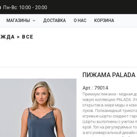
Пн-Вс: 10:00 - 20:00
МАГАЗИНЫ
ДОСТАВКА
О НАС
КОРЗИНА
ЖДА > ВСЕ
ПИЖАМА PALADA
Арт.: 79014
Премиум пижама - модная до
новую коллекцию PALADA. Эт
открытие в мире моды и ком
луков. Полиамидный трикота
игривые шорты создают гарм
Шорты выполнены с учетом п
крой. Топ на регулируемых то
а его универсальный дизайн 