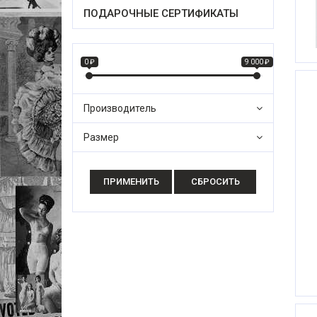
ПОДАРОЧНЫЕ СЕРТИФИКАТЫ
0 ₽
9 000 ₽
Производитель
Palada
Размер
ALESSANDRA DONNI
86
CLEVER
88
Conte
90
DENTELLE
92
DONAFEN
94
HELENA
96
Lady Lux
98
Laguna AS
100