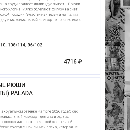
 на груди придаёт индивидуальность. Брюки
ого хлопка, мягко облегают фигуру за счёт
ысокой посадки. Эластичная тесьма на талии
адку и максимальный комфорт в течение всего
10, 108/114, 96/102
4716 ₽
ЫЕ РЮШИ
Ы) PALADA
круальном оттенке Pantone 2026 годаCloud
аксимальный комфорт для сна и отдыха.
ых хлопковых шорт на мягкой эластичной
болки со спущенной линией плеча, которая не