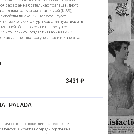
кроя сарафан на бретельках трапецевидного
акладным карманом с нашивкой (KISS),
ля свободы движений. Сарафан будет
х типах женских фигур, позволяя чувствовать
домашней обстановке или на прогулке.
ткрытой спинкой создаст незабываемый
н как для летних прогулок, так и в качестве
4
3431 ₽
А" PALADA
 прямого кроя с кокетливым разрезом на
й лентой. Округлая спереди горловина