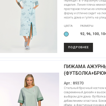
переходит в V-образную сзад
изделия. Линия плеча немног
просторное платье из хлопко
форму и отлично сидит на лю
носить дома и гулять на улиц
ЦВЕТА:
РАЗМЕРЫ:
92, 96, 100, 10
ПОДРОБНЕЕ
ПИЖАМА АЖУРН
(ФУТБОЛКА+БРЮК
Арт.: 89370
Стильный брючный костюм в
современный дизайн и высок
выбором для дома. Футболка 
добавлением эластана. Боко
объём, а фактурные рукава 